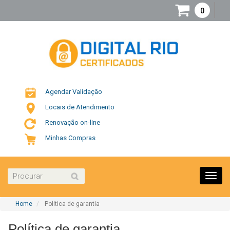
0
Agendar Validação
Locais de Atendimento
Renovação on-line
Minhas Compras
Toggl
navig
Home
Política de garantia
Política de garantia